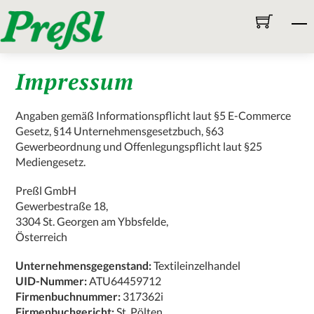
Skip
M
to
content
Impressum
Angaben gemäß Informationspflicht laut §5 E-Commerce
Gesetz, §14 Unternehmensgesetzbuch, §63
Gewerbeordnung und Offenlegungspflicht laut §25
Mediengesetz.
Preßl GmbH
Gewerbestraße 18,
3304 St. Georgen am Ybbsfelde,
Österreich
Unternehmensgegenstand:
Textileinzelhandel
UID-Nummer:
ATU64459712
Firmenbuchnummer:
317362i
Firmenbuchgericht:
St. Pölten