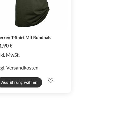
erren T-Shirt Mit Rundhals
1,90
€
nkl. MwSt.
zgl.
Versandkosten
Dieses
Ausführung wählen
Produkt
weist
mehrere
Varianten
auf.
Die
Optionen
können