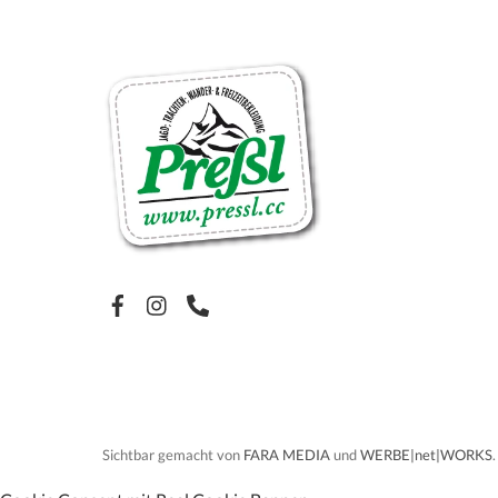
Facebook
Sichtbar gemacht von
FARA MEDIA
und
WERBE|net|WORKS
.