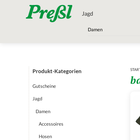
Skip
Menu
to
Jagd
content
Damen
STAR
Produkt-Kategorien
b
Gutscheine
Jagd
Damen
Accessoires
Hosen