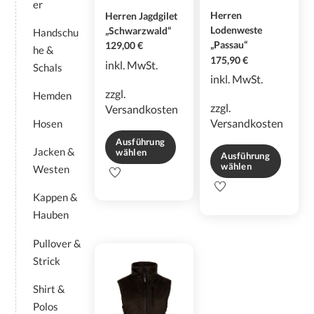
er
werden
Herren
Herren Jagdgilet
Lodenweste
„Schwarzwald“
Handschu
„Passau“
129,00
€
he &
175,90
€
inkl. MwSt.
Schals
inkl. MwSt.
zzgl.
Hemden
zzgl.
Versandkosten
Versandkosten
Hosen
Ausführung
Jacken &
wählen
Ausführung
wählen
Westen
Dieses
Dieses
Produkt
Kappen &
Produkt
weist
Hauben
weist
mehrere
mehrere
Varianten
Pullover &
Varianten
auf.
Strick
auf.
Die
Die
Optionen
Shirt &
Optionen
können
Polos
können
auf