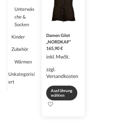
auf
der
Unterwäs
der
Produktseite
che &
Produktseite
gewählt
Socken
gewählt
werden
werden
Damen Gilet
Kinder
„NORDKAP“
165,90
€
Zubehör
inkl. MwSt.
Wärmen
zzgl.
Unkategorisi
Versandkosten
ert
Ausführung
wählen
Dieses
Produkt
weist
mehrere
Varianten
auf.