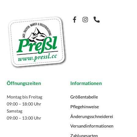
Die
Optionen
Facebook
können
auf
der
Produktseite
gewählt
werden
Öffnungszeiten
Informationen
Montag bis Freitag
Größentabelle
09:00 – 18:00 Uhr
Pflegehinweise
Samstag
Änderungsschneiderei
09:00 – 13:00 Uhr
Versandinformationen
Zahlungsarten