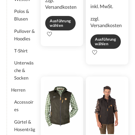
zzgl.
inkl. MwSt.
Versandkosten
Polos &
zzgl.
Blusen
Ausführung
Versandkosten
wählen
Pullover &
Dieses
Hoodies
Ausführung
Produkt
wählen
weist
T-Shirt
Dieses
mehrere
Produkt
Varianten
Unterwäs
weist
auf.
che &
mehrere
Die
Socken
Varianten
Optionen
auf.
können
Herren
Die
auf
Optionen
der
Accessoir
können
Produktseite
es
auf
gewählt
der
werden
Gürtel &
Produktseite
Hosenträg
gewählt