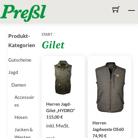
Skip
M
to
content
START
Produkt-
Gilet
Kategorien
Gutscheine
Jagd
Damen
Accessoir
Herren Jagd-
es
Gilet „HYDRO“
Hosen
115,00
€
Herren
inkl. MwSt.
Jagdweste OS60
Jacken &
74,90
€
Westen