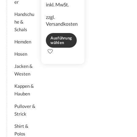
er
inkl. MwSt.
Handschu
zzgl.
he &
Versandkosten
Schals
Ausführung
Hemden
wählen
Dieses
Hosen
Produkt
weist
Jacken &
mehrere
Westen
Varianten
auf.
Kappen &
Die
Hauben
Optionen
können
Pullover &
auf
Strick
der
Produktseite
Shirt &
gewählt
Polos