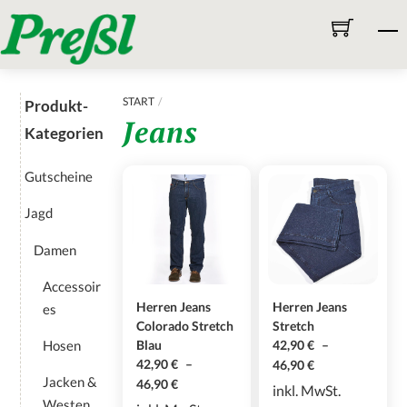
Skip
M
to
content
START
Produkt-
Jeans
Kategorien
Gutscheine
Jagd
Damen
Accessoir
Herren Jeans
Herren Jeans
es
Colorado Stretch
Stretch
Hosen
Blau
42,90
€
–
42,90
€
–
46,90
€
Jacken &
46,90
€
inkl. MwSt.
Westen