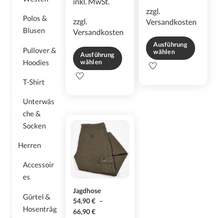
inkl. MwSt.
zzgl.
Polos &
zzgl.
Versandkosten
Blusen
Versandkosten
Ausführung
Pullover &
wählen
Ausführung
Hoodies
wählen
Dieses
Dieses
Produkt
T-Shirt
Produkt
weist
weist
mehrere
Unterwäs
mehrere
Varianten
che &
Varianten
auf.
Socken
auf.
Die
Die
Optionen
Herren
Optionen
können
können
auf
Accessoir
auf
der
es
der
Produktseite
Jagdhose
Produktseite
gewählt
Gürtel &
54,90
€
–
gewählt
werden
Hosenträg
66,90
€
werden