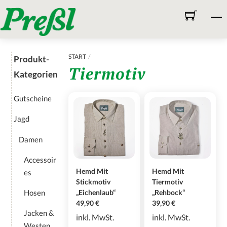
Skip
M
to
content
START
Produkt-
Tiermotiv
Kategorien
Gutscheine
Jagd
Damen
Accessoir
Hemd Mit
Hemd Mit
es
Stickmotiv
Tiermotiv
Hosen
„Eichenlaub“
„Rehbock“
49,90
€
39,90
€
Jacken &
inkl. MwSt.
inkl. MwSt.
Westen