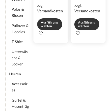
zzgl.
zzgl.
Polos &
Versandkosten
Versandkosten
Blusen
Ausführung
Ausführung
Pullover &
wählen
wählen
Hoodies
Dieses
Dieses
Produkt
Produkt
T-Shirt
weist
weist
mehrere
mehrere
Unterwäs
Varianten
Varianten
che &
auf.
auf.
Socken
Die
Die
Optionen
Optionen
Herren
können
können
auf
auf
Accessoir
der
der
es
Produktseite
Produktseite
gewählt
gewählt
Gürtel &
werden
werden
Hosenträg