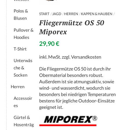
Polos &
START
JAGD
HERREN
KAPPEN & HAUBEN
Blusen
Fliegermütze OS 50
Miporex
Pullover &
Hoodies
29,90
€
T-Shirt
inkl. MwSt.
zzgl.
Versandkosten
Unterwäs
che &
Die Fliegermütze OS 50 ist durch ihr
Socken
Obermaterial besonders robust.
Außerdem ist sie atmungsaktiv, sowie
Herren
wind- und wasserdicht, wodurch sie
besonders bei niedrigen Temperaturen
Accessoir
bestens für jegliche Outdoor-Einsätze
es
geeignet ist.
Gürtel &
Hosenträg