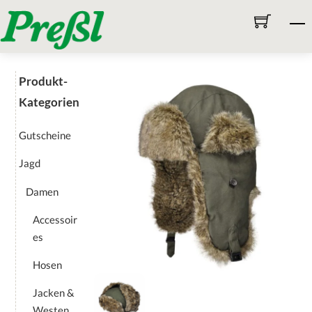
Skip
M
to
content
Produkt-
Kategorien
Gutscheine
Jagd
Damen
Accessoir
es
Hosen
Jacken &
Westen