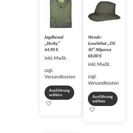
Jagdhemd
Wende-
„Derby“
Leuchthut „OS
50“ Miporex
64,90
€
68,00
€
inkl. MwSt.
inkl. MwSt.
zzgl.
zzgl.
Versandkosten
Versandkosten
Ausführung
wählen
Ausführung
wählen
Dieses
Dieses
Produkt
Produkt
weist
weist
mehrere
mehrere
Varianten