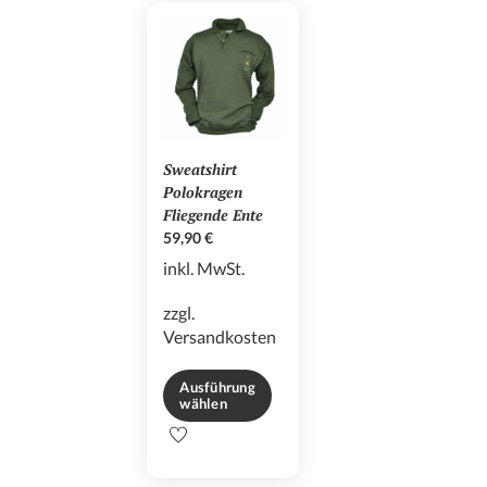
Varianten
auf.
auf.
Die
Die
Optionen
Optionen
können
können
auf
auf
der
der
Produktseite
Sweatshirt
Produktseite
gewählt
Polokragen
gewählt
werden
Fliegende Ente
werden
59,90
€
inkl. MwSt.
zzgl.
Versandkosten
Ausführung
wählen
Dieses
Produkt
weist