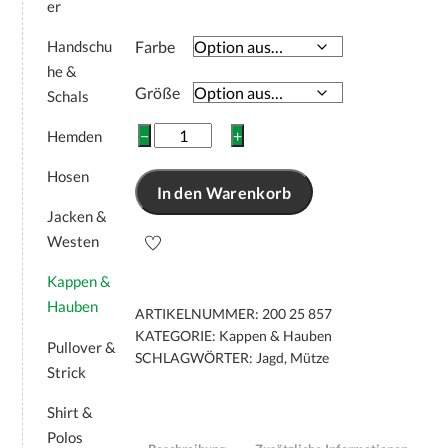
er
Handschu
Farbe
he &
Größe
Schals
Fliegermütze
−
+
Hemden
OS
50
Hosen
In den Warenkorb
Miporex
Jacken &
Menge
Westen
Kappen &
Hauben
ARTIKELNUMMER:
200 25 857
KATEGORIE:
Kappen & Hauben
Pullover &
SCHLAGWÖRTER:
Jagd
,
Mütze
Strick
Shirt &
Polos