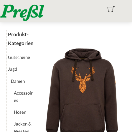
Skip
M
to
content
Produkt-
Kategorien
Gutscheine
Jagd
Damen
Accessoir
es
Hosen
Jacken &
Westen