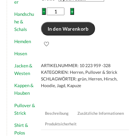
er
Herren
−
+
Handschu
Hunting
he &
Hoodie
In den Warenkorb
Schals
"HIRSCH"
Menge
Hemden
Hosen
ARTIKELNUMMER:
10 223 959 -328
Jacken &
KATEGORIEN:
Herren
,
Pullover & Strick
Westen
SCHLAGWÖRTER:
grün
,
Herren
,
Hirsch
,
Kappen &
Hoodie
,
Jagd
,
Kapuze
Hauben
Pullover &
Strick
Beschreibung
Zusätzliche Informationen
Produktsicherheit
Shirt &
Polos