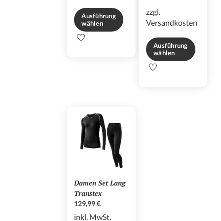
zzgl.
Ausführung
Versandkosten
wählen
Dieses
Ausführung
Produkt
wählen
weist
Dieses
mehrere
Produkt
Varianten
weist
auf.
mehrere
Die
Varianten
Optionen
auf.
können
Die
auf
Optionen
der
können
Produktseite
auf
gewählt
der
werden
Damen Set Lang
Produktseite
Transtex
gewählt
129,99
€
werden
inkl. MwSt.