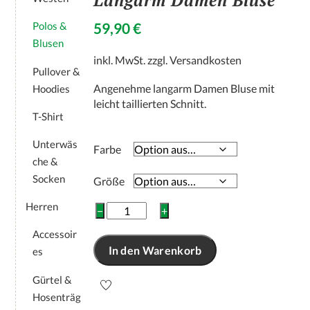
Langarm Damen Bluse
59,90
€
Polos &
Blusen
inkl. MwSt.
zzgl.
Versandkosten
Pullover &
Angenehme langarm Damen Bluse mit
Hoodies
leicht taillierten Schnitt.
T-Shirt
Unterwäs
Farbe
che &
Socken
Größe
Herren
Langarm
−
+
Damen
Accessoir
Bluse
In den Warenkorb
es
Menge
Gürtel &
Hosenträg