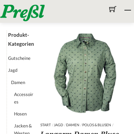
Skip
M
to
content
Produkt-
Kategorien
Gutscheine
Jagd
Damen
Accessoir
es
Hosen
START
JAGD
DAMEN
POLOS & BLUSEN
Jacken &
Westen