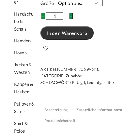
er
Größe
Handschu
Leuchtgarnitur
−
+
he &
mit
Klettband
Schals
In den Warenkorb
Preßl
Hemden
Menge
Hosen
Jacken &
ARTIKELNUMMER:
20 299 310
Westen
KATEGORIE:
Zubehör
SCHLAGWÖRTER:
Jagd
,
Leuchtgarnitur
Kappen &
Hauben
Pullover &
Beschreibung
Zusätzliche Informationen
Strick
Produktsicherheit
Shirt &
Polos