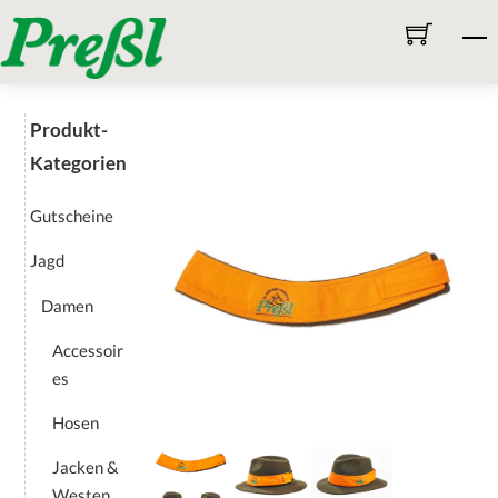
Skip
M
to
content
Produkt-
Kategorien
Gutscheine
Jagd
Damen
Accessoir
es
Hosen
Jacken &
Westen