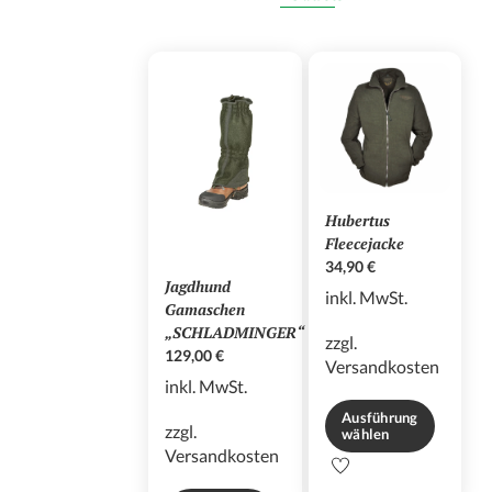
Hubertus
Fleecejacke
34,90
€
Jagdhund
inkl. MwSt.
Gamaschen
„SCHLADMINGER“
zzgl.
129,00
€
Versandkosten
inkl. MwSt.
Ausführung
zzgl.
wählen
Versandkosten
Dieses
Produkt