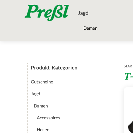
Skip
Menu
to
Jagd
content
Damen
STAR
Produkt-Kategorien
T
Gutscheine
Jagd
Damen
Accessoires
Hosen