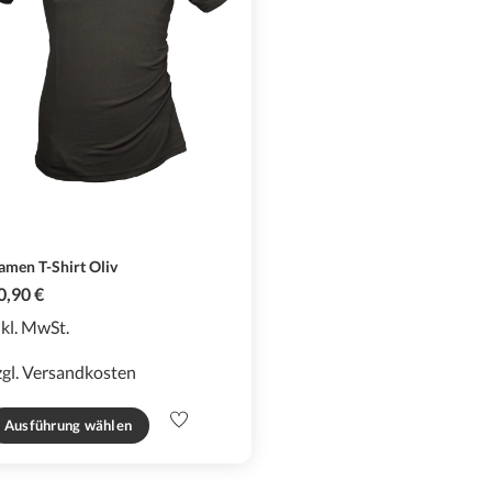
amen T-Shirt Oliv
0,90
€
nkl. MwSt.
zgl.
Versandkosten
Dieses
Ausführung wählen
Produkt
weist
mehrere