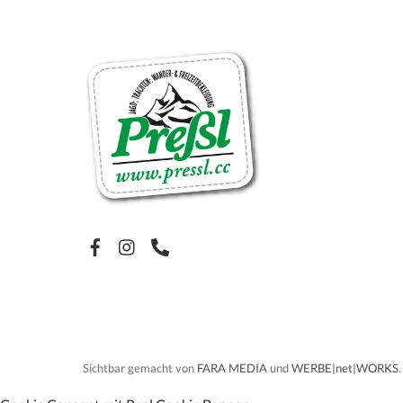
Facebook
Sichtbar gemacht von
FARA MEDIA
und
WERBE|net|WORKS
.