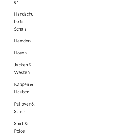
er
Produktseite
gewählt
gewählt
werden
Handschu
werden
he &
Schals
Hemden
Hosen
Jacken &
Westen
Kappen &
Hauben
Pullover &
Strick
Shirt &
Polos