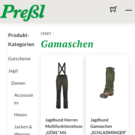
Skip
M
to
content
START
Produkt-
Gamaschen
Kategorien
Gutscheine
Jagd
Damen
Accessoir
es
Hosen
Jagdhund Herren
Jagdhund
Multifunktionshose
Gamaschen
Jacken &
„GÖßL“ Mit
„SCHLADMINGER“
Westen