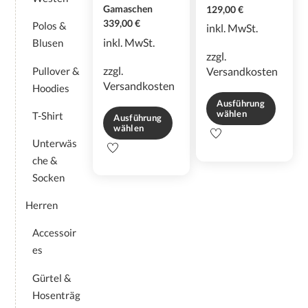
Gamaschen
129,00
€
339,00
€
Polos &
inkl. MwSt.
inkl. MwSt.
Blusen
zzgl.
zzgl.
Pullover &
Versandkosten
Versandkosten
Hoodies
Ausführung
wählen
T-Shirt
Ausführung
wählen
Dieses
Unterwäs
Dieses
Produkt
che &
Produkt
weist
weist
mehrere
Socken
mehrere
Varianten
Herren
Varianten
auf.
auf.
Die
Accessoir
Die
Optionen
es
Optionen
können
können
auf
Gürtel &
auf
der
Hosenträg
der
Produktseite