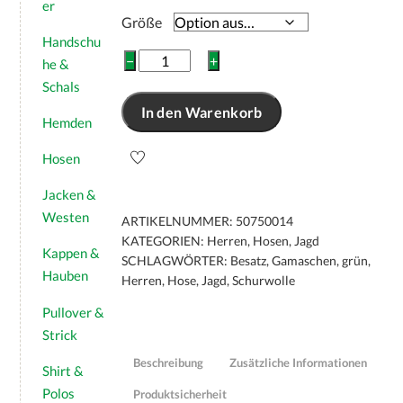
er
Größe
Handschu
Jagdhund
−
+
he &
Herren
Schals
Multifunktionshose
In den Warenkorb
"GÖßL"
Hemden
mit
Gamaschen
Hosen
Menge
Jacken &
Westen
ARTIKELNUMMER:
50750014
KATEGORIEN:
Herren
,
Hosen
,
Jagd
Kappen &
SCHLAGWÖRTER:
Besatz
,
Gamaschen
,
grün
,
Hauben
Herren
,
Hose
,
Jagd
,
Schurwolle
Pullover &
Strick
Beschreibung
Zusätzliche Informationen
Shirt &
Polos
Produktsicherheit