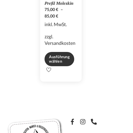
Preßl Moleskin
gewählt
gewählt
75,00
€
–
werden
werden
85,00
€
inkl. MwSt.
zzgl.
Versandkosten
Ausführung
wählen
Dieses
Produkt
weist
mehrere
Varianten
auf.
Die
Optionen
Facebook
können
auf