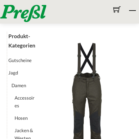
Skip
M
to
content
Produkt-
Kategorien
Gutscheine
Jagd
Damen
Accessoir
es
Hosen
Jacken &
Westen