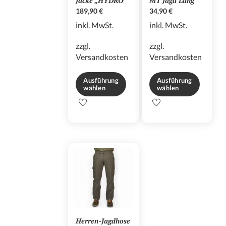
Jacke „HYDRO“
MT Jagd Lang
189,90
€
34,90
€
inkl. MwSt.
inkl. MwSt.
zzgl.
zzgl.
Versandkosten
Versandkosten
Ausführung
Ausführung
wählen
wählen
Dieses
Dieses
Produkt
Produkt
weist
weist
mehrere
mehrere
Varianten
Varianten
auf.
auf.
Die
Die
Optionen
Optionen
können
können
auf
auf
der
der
Herren-Jagdhose
Produktseite
Produktseite