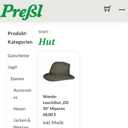
Skip
M
to
content
START
Produkt-
Hut
Kategorien
Gutscheine
Jagd
Damen
Accessoir
Wende-
es
Leuchthut „OS
Hosen
50“ Miporex
68,00
€
Jacken &
inkl. MwSt.
Westen