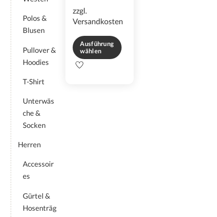
zzgl.
Polos &
Versandkosten
Blusen
Ausführung
Pullover &
wählen
Hoodies
Dieses
Produkt
T-Shirt
weist
mehrere
Unterwäs
Varianten
che &
auf.
Socken
Die
Optionen
Herren
können
auf
Accessoir
der
es
Produktseite
gewählt
Gürtel &
werden
Hosenträg