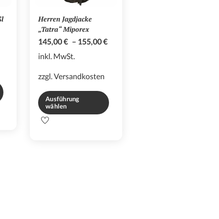
ßl
Herren Jagdjacke
„Tatra“ Miporex
145,00
€
–
155,00
€
inkl. MwSt.
zzgl.
Versandkosten
Ausführung
wählen
Dieses
Produkt
weist
mehrere
Varianten
auf.
Die
Optionen
können
auf