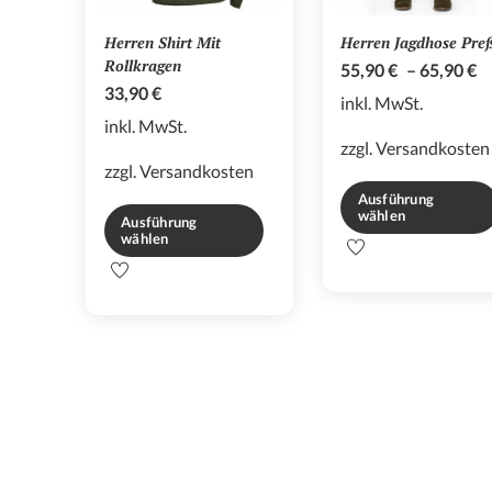
Herren Shirt Mit
Herren Jagdhose Pre
Rollkragen
55,90
€
–
65,90
€
33,90
€
inkl. MwSt.
inkl. MwSt.
zzgl.
Versandkosten
zzgl.
Versandkosten
Ausführung
wählen
Ausführung
wählen
Dieses
Dieses
Produkt
Produkt
weist
weist
mehrere
mehrere
Varianten
Varianten
auf.
auf.
Die
Die
Optionen
Optionen
können
können
auf
auf
der