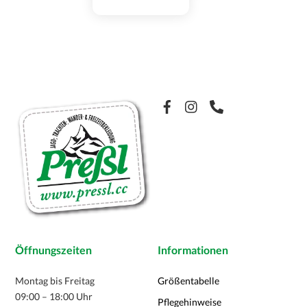
Produkt
weist
mehrere
Varianten
auf.
Die
Optionen
Facebook
können
auf
der
Produktseite
gewählt
werden
Öffnungszeiten
Informationen
Montag bis Freitag
Größentabelle
09:00 – 18:00 Uhr
Pflegehinweise