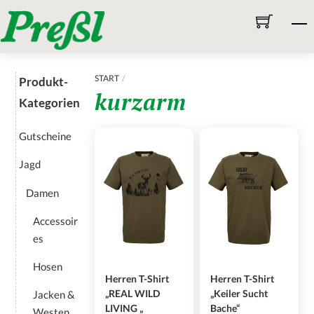
Skip
M
to
content
START
Produkt-
kurzarm
Kategorien
Gutscheine
Jagd
Damen
Accessoir
es
Hosen
Herren T-Shirt
Herren T-Shirt
„REAL WILD
„Keiler Sucht
Jacken &
LIVING „
Bache“
Westen