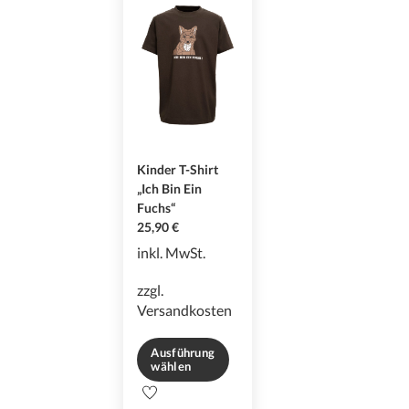
Die
Die
Optionen
Optionen
können
können
auf
auf
der
der
Produktseite
Produktseite
gewählt
gewählt
werden
werden
Kinder T-Shirt
„Ich Bin Ein
Fuchs“
25,90
€
inkl. MwSt.
zzgl.
Versandkosten
Ausführung
wählen
Dieses