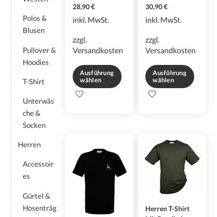
28,90
€
30,90
€
Polos &
inkl. MwSt.
inkl. MwSt.
Blusen
zzgl.
zzgl.
Pullover &
Versandkosten
Versandkosten
Hoodies
Ausführung
Ausführung
wählen
wählen
T-Shirt
Dieses
Dieses
Unterwäs
Produkt
Produkt
che &
weist
weist
mehrere
mehrere
Socken
Varianten
Varianten
Herren
auf.
auf.
Die
Die
Accessoir
Optionen
Optionen
es
können
können
auf
auf
Gürtel &
der
der
Hosenträg
Herren T-Shirt
Produktseite
Produktseite