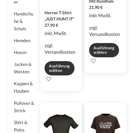
Mit Rundhals
er
gewählt
gewählt
21,90
€
werden
werden
Herren T-Shirt
Handschu
inkl. MwSt.
„JUST HUNT IT“
he &
27,90
€
zzgl.
Schals
inkl. MwSt.
Versandkosten
Hemden
zzgl.
Ausführung
Versandkosten
Hosen
wählen
Dieses
Jacken &
Ausführung
Produkt
wählen
Westen
weist
Dieses
mehrere
Kappen &
Produkt
Varianten
Hauben
weist
auf.
mehrere
Die
Pullover &
Varianten
Optionen
Strick
auf.
können
Die
auf
Shirt &
Optionen
der
Polos
können
Produktseite