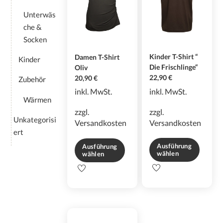
auf
gewählt
Unterwäs
der
werden
che &
Produktseite
gewählt
Socken
werden
Kinder T-Shirt “
Damen T-Shirt
Kinder
Die Frischlinge“
Oliv
22,90
€
20,90
€
Zubehör
inkl. MwSt.
inkl. MwSt.
Wärmen
zzgl.
zzgl.
Unkategorisi
Versandkosten
Versandkosten
ert
Ausführung
Ausführung
wählen
wählen
Dieses
Dieses
Produkt
Produkt
weist
weist
mehrere
mehrere
Varianten
Varianten
auf.
auf.