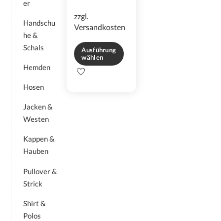
er
zzgl.
Handschu
Versandkosten
he &
Schals
Ausführung
wählen
Hemden
Dieses
Produkt
Hosen
weist
mehrere
Jacken &
Varianten
Westen
auf.
Die
Kappen &
Optionen
Hauben
können
auf
Pullover &
der
Strick
Produktseite
gewählt
Shirt &
werden
Polos