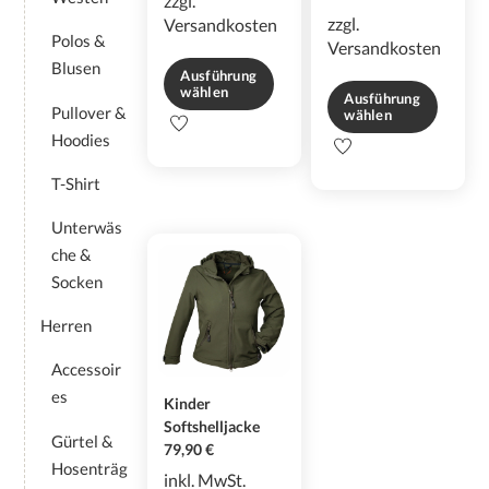
zzgl.
zzgl.
Versandkosten
Polos &
Versandkosten
Blusen
Ausführung
wählen
Ausführung
Pullover &
wählen
Dieses
Hoodies
Dieses
Produkt
Produkt
weist
T-Shirt
weist
mehrere
mehrere
Varianten
Unterwäs
Varianten
auf.
che &
auf.
Die
Socken
Die
Optionen
Optionen
können
Herren
können
auf
auf
der
Accessoir
der
Produktseite
es
Kinder
Produktseite
gewählt
Softshelljacke
gewählt
werden
Gürtel &
79,90
€
werden
Hosenträg
inkl. MwSt.