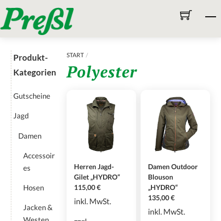
Skip
M
to
content
START
Produkt-
Polyester
Kategorien
Gutscheine
Jagd
Damen
Accessoir
Herren Jagd-
Damen Outdoor
es
Gilet „HYDRO“
Blouson
Hosen
„HYDRO“
115,00
€
135,00
€
inkl. MwSt.
Jacken &
inkl. MwSt.
Westen