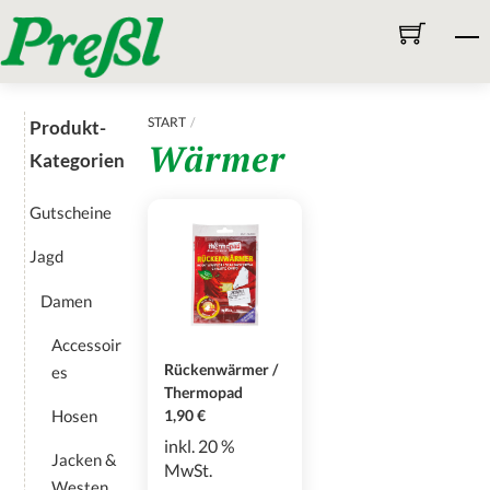
Skip
M
to
content
START
Produkt-
Wärmer
Kategorien
Gutscheine
Jagd
Damen
Accessoir
Rückenwärmer /
es
Thermopad
Hosen
1,90
€
inkl. 20 %
Jacken &
MwSt.
Westen