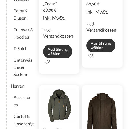
„Oscar“
89,90
€
69,90
€
Polos &
inkl. MwSt.
inkl. MwSt.
Blusen
zzgl.
zzgl.
Pullover &
Versandkosten
Versandkosten
Hoodies
Ausführung
wählen
T-Shirt
Ausführung
wählen
Dieses
Unterwäs
Dieses
Produkt
che &
Produkt
weist
weist
mehrere
Socken
mehrere
Varianten
Herren
Varianten
auf.
auf.
Die
Accessoir
Die
Optionen
es
Optionen
können
können
auf
Gürtel &
auf
der
Hosenträg
der
Produktseite