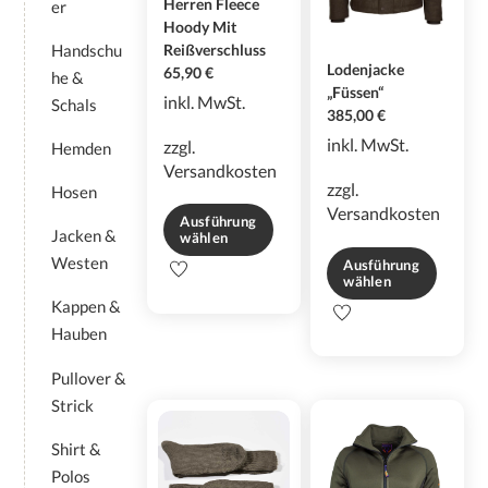
Herren Fleece
er
Produktseite
gewählt
Hoody Mit
gewählt
werden
Reißverschluss
Handschu
werden
Lodenjacke
65,90
€
he &
„Füssen“
inkl. MwSt.
Schals
385,00
€
inkl. MwSt.
zzgl.
Hemden
Versandkosten
zzgl.
Hosen
Versandkosten
Ausführung
Jacken &
wählen
Westen
Ausführung
Dieses
wählen
Produkt
Kappen &
Dieses
weist
Produkt
Hauben
mehrere
weist
Varianten
Pullover &
mehrere
auf.
Varianten
Strick
Die
auf.
Optionen
Shirt &
Die
können
Polos
Optionen
auf