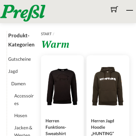
Skip
M
to
content
START
Produkt-
Warm
Kategorien
Gutscheine
Jagd
Damen
Accessoir
es
Hosen
Herren
Herren Jagd
Funktions-
Hoodie
Jacken &
Sweatshirt
„HUNTING“
Westen