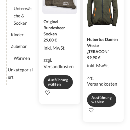
können
der
Unterwäs
auf
Produktseite
che &
der
gewählt
Original
Produktseite
Socken
werden
Bundesheer
gewählt
Socken
Kinder
werden
Hubertus Damen
29,00
€
Weste
Zubehör
inkl. MwSt.
„TERAGON“
Wärmen
99,90
€
zzgl.
inkl. MwSt.
Versandkosten
Unkategorisi
ert
zzgl.
Ausführung
Versandkosten
wählen
Dieses
Ausführung
Produkt
wählen
weist
Dieses
mehrere
Produkt
Varianten
weist
auf.
mehrere