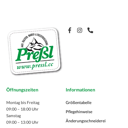
Die
Varianten
Optionen
auf.
können
Die
auf
Optionen
der
Facebook
können
Produktseite
auf
gewählt
der
werden
Produktseite
gewählt
werden
Öffnungszeiten
Informationen
Montag bis Freitag
Größentabelle
09:00 – 18:00 Uhr
Pflegehinweise
Samstag
Änderungsschneiderei
09:00 – 13:00 Uhr