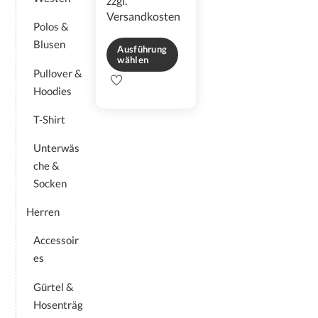
zzgl.
Versandkosten
Polos &
Blusen
Ausführung
wählen
Pullover &
Dieses
Hoodies
Produkt
weist
T-Shirt
mehrere
Varianten
Unterwäs
auf.
che &
Die
Socken
Optionen
können
Herren
auf
der
Accessoir
Produktseite
es
gewählt
werden
Gürtel &
Hosenträg