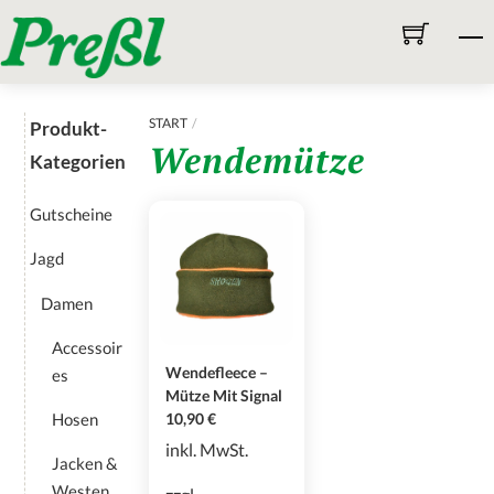
Skip
M
to
content
START
Produkt-
Wendemütze
Kategorien
Gutscheine
Jagd
Damen
Accessoir
Wendefleece –
es
Mütze Mit Signal
Hosen
10,90
€
inkl. MwSt.
Jacken &
Westen