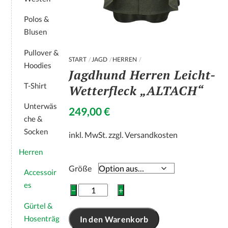
Polos &
Blusen
Pullover &
START
JAGD
HERREN
Hoodies
Jagdhund Herren Leicht-
T-Shirt
Wetterfleck „ALTACH“
Unterwäs
249,00
€
che &
Socken
inkl. MwSt.
zzgl.
Versandkosten
Herren
Größe
Accessoir
es
Jagdhund
−
+
Herren
Gürtel &
Leicht-
Hosenträg
In den Warenkorb
Wetterfleck