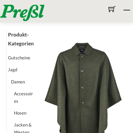
Skip
M
to
content
Produkt-
Kategorien
Gutscheine
Jagd
Damen
Accessoir
es
Hosen
Jacken &
Westen