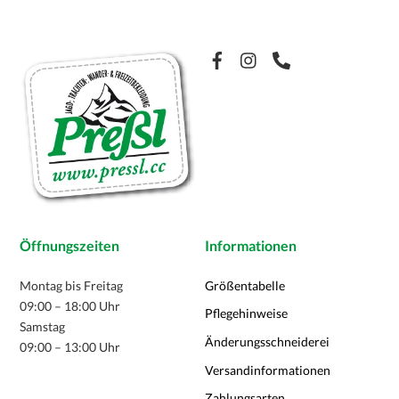
auf.
Die
Optionen
Facebook
können
auf
der
Produktseite
gewählt
werden
Öffnungszeiten
Informationen
Montag bis Freitag
Größentabelle
09:00 – 18:00 Uhr
Pflegehinweise
Samstag
Änderungsschneiderei
09:00 – 13:00 Uhr
Versandinformationen
Zahlungsarten