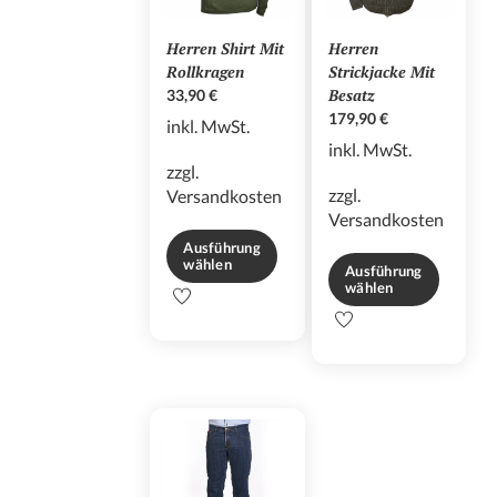
Herren Shirt Mit
Herren
Rollkragen
Strickjacke Mit
Besatz
33,90
€
179,90
€
inkl. MwSt.
inkl. MwSt.
zzgl.
zzgl.
Versandkosten
Versandkosten
Ausführung
wählen
Ausführung
wählen
Dieses
Dieses
Produkt
Produkt
weist
weist
mehrere
mehrere
Varianten
Varianten
auf.
auf.
Die
Die
Optionen
Optionen
können