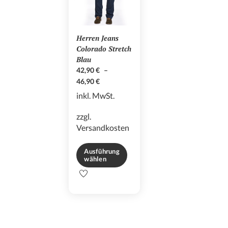
können
auf
auf
der
der
Produktseite
Herren Jeans
Produktseite
gewählt
Colorado Stretch
gewählt
werden
Blau
werden
42,90
€
–
46,90
€
inkl. MwSt.
zzgl.
Versandkosten
Ausführung
wählen
Dieses
Produkt
weist
mehrere
Varianten