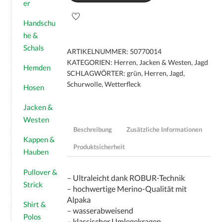
er
"ALTACH"
Menge
Handschu
he &
Schals
ARTIKELNUMMER:
50770014
KATEGORIEN:
Herren
,
Jacken & Westen
,
Jagd
Hemden
SCHLAGWÖRTER:
grün
,
Herren
,
Jagd
,
Schurwolle
,
Wetterfleck
Hosen
Jacken &
Westen
Beschreibung
Zusätzliche Informationen
Kappen &
Produktsicherheit
Hauben
Pullover &
– Ultraleicht dank ROBUR-Technik
Strick
– hochwertige Merino-Qualität mit
Alpaka
Shirt &
– wasserabweisend
Polos
– klassischer Umlegekragen