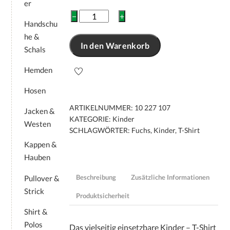
er
Kinder
−
+
Handschu
T-
he &
Shirt
In den Warenkorb
„Fuchsjagd“
Schals
Menge
Hemden
Hosen
ARTIKELNUMMER:
10 227 107
Jacken &
KATEGORIE:
Kinder
Westen
SCHLAGWÖRTER:
Fuchs
,
Kinder
,
T-Shirt
Kappen &
Hauben
Beschreibung
Zusätzliche Informationen
Pullover &
Strick
Produktsicherheit
Shirt &
Polos
Das vielseitig einsetzbare Kinder – T-Shirt