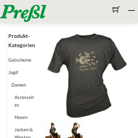
Skip
M
to
content
Produkt-
Kategorien
Gutscheine
Jagd
Damen
Accessoir
es
Hosen
Jacken &
Westen