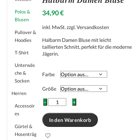
Halbarm Damen Bluse
34,90
€
Polos &
Blusen
inkl. MwSt.
zzgl.
Versandkosten
Pullover &
Halbarm Damen Bluse mit leicht
Hoodies
taillierten Schnitt, perfekt für die moderne
T-Shirt
Jägerin.
Unterwäs
che &
Farbe
Socken
Größe
Herren
Halbarm
−
+
Accessoir
Damen
es
Bluse
In den Warenkorb
Menge
Gürtel &
Hosenträg