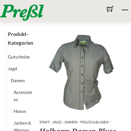
Skip
M
to
content
Produkt-
Kategorien
Gutscheine
Jagd
Damen
Accessoir
es
Hosen
START
JAGD
DAMEN
POLOS & BLUSEN
Jacken &
Westen