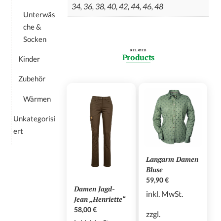
34, 36, 38, 40, 42, 44, 46, 48
Unterwäs
che &
Socken
RELATED
Products
Kinder
Zubehör
Wärmen
Unkategorisi
ert
Langarm Damen
Bluse
59,90
€
Damen Jagd-
inkl. MwSt.
Jean „Henriette“
58,00
€
zzgl.