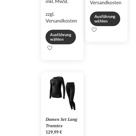
inkl. MwSt.
Versandkosten
zzgl.
Ausführung
Versandkosten
wählen
Dieses
Ausführung
Produkt
wählen
weist
Dieses
mehrere
Produkt
Varianten
weist
auf.
mehrere
Die
Varianten
Optionen
auf.
können
Die
auf
Optionen
der
können
Produktseite
auf
gewählt
der
werden
Damen Set Lang
Produktseite
Transtex
gewählt
129,99
€
werden