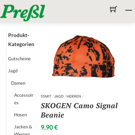
Skip
M
to
content
Produkt-
Kategorien
Gutscheine
Jagd
Damen
Accessoir
START
JAGD
HERREN
es
SKOGEN Camo Signal
Beanie
Hosen
9,90
€
Jacken &
Westen