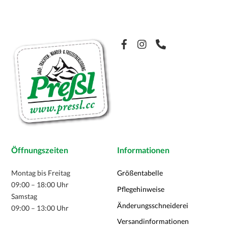
auf.
Die
Optionen
Facebook
können
auf
der
Produktseite
gewählt
werden
Öffnungszeiten
Informationen
Montag bis Freitag
Größentabelle
09:00 – 18:00 Uhr
Pflegehinweise
Samstag
Änderungsschneiderei
09:00 – 13:00 Uhr
Versandinformationen