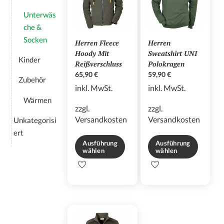
Unterwäs
che &
Socken
Herren Fleece
Herren
Hoody Mit
Sweatshirt UNI
Kinder
Reißverschluss
Polokragen
65,90
€
59,90
€
Zubehör
inkl. MwSt.
inkl. MwSt.
Wärmen
zzgl.
zzgl.
Versandkosten
Versandkosten
Unkategorisi
ert
Ausführung
Ausführung
wählen
wählen
Dieses
Dieses
Produkt
Produkt
weist
weist
mehrere
mehrere
Varianten
Varianten
auf.
auf.