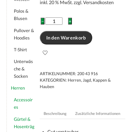
inkl. 20 % MwSt.
zzgl.
Versandkosten
Polos &
Blusen
SKOGEN
−
+
Camo
Pullover &
Signal
In den Warenkorb
Hoodies
Beanie
Menge
T-Shirt
Unterwäs
che &
ARTIKELNUMMER:
200 43 916
Socken
KATEGORIEN:
Herren
,
Jagd
,
Kappen &
Hauben
Herren
Accessoir
es
Beschreibung
Zusätzliche Informationen
Gürtel &
Hosenträg
Gut verstaubar