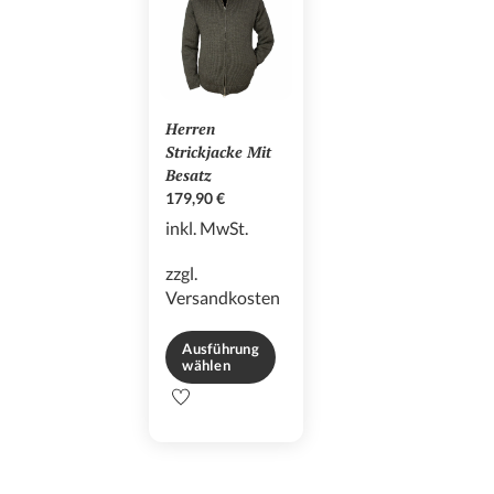
Die
Die
Optionen
Optionen
können
können
auf
auf
der
der
Herren
Produktseite
Produktseite
Strickjacke Mit
gewählt
gewählt
Besatz
werden
werden
179,90
€
inkl. MwSt.
zzgl.
Versandkosten
Ausführung
wählen
Dieses
Produkt
weist
mehrere
Varianten